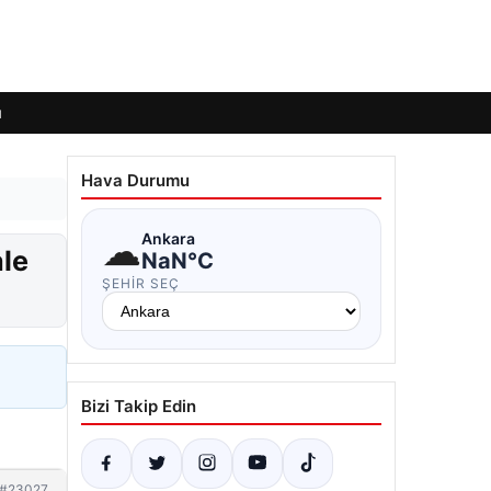
ı
Hava Durumu
☁
Ankara
ale
NaN°C
ŞEHIR SEÇ
Bizi Takip Edin
#23027