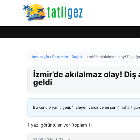
Ana sayfa
›
Forumlar
›
Sağlık
›
İzmir’de akılalmaz olay! Diş ağrı
İzmir’de akılalmaz olay! Diş 
geldi
Bu konu 0 yanıt içerir, 1 izleyen vardır ve en son
4 hafta 1 gü
1 yazı görüntüleniyor (toplam 1)
07/08/2026: 3:37 am