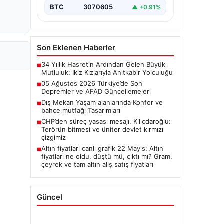
BTC
3070605
▲ +0.91%
Son Eklenen Haberler
34 Yıllık Hasretin Ardından Gelen Büyük
■
Mutluluk: İkiz Kızlarıyla Anıtkabir Yolculuğu
05 Ağustos 2026 Türkiye’de Son
■
Depremler ve AFAD Güncellemeleri
Dış Mekan Yaşam alanlarında Konfor ve
■
bahçe mutfağı Tasarımları
CHP’den süreç yasası mesajı. Kılıçdaroğlu:
■
Terörün bitmesi ve üniter devlet kırmızı
çizgimiz
Altın fiyatları canlı grafik 22 Mayıs: Altın
■
fiyatları ne oldu, düştü mü, çıktı mı? Gram,
çeyrek ve tam altın alış satış fiyatları
Güncel