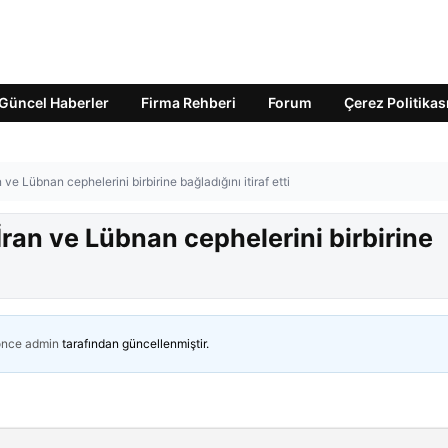
Güncel Haberler
Firma Rehberi
Forum
Çerez Politikas
 ve Lübnan cephelerini birbirine bağladığını itiraf etti
 İran ve Lübnan cephelerini birbirine
önce
admin
tarafından güncellenmiştir.