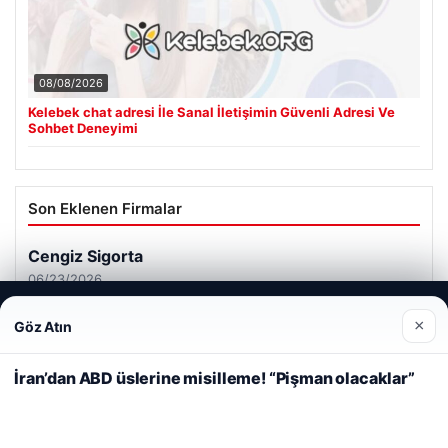
08/08/2026
Kelebek chat adresi İle Sanal İletişimin Güvenli Adresi Ve
Sohbet Deneyimi
Son Eklenen Firmalar
Cengiz Sigorta
06/23/2026
Web sitemizi nasıl kullandığınızı daha iyi anlayabilmek,
×
Göz Atın
deneyiminizi kişiselleştirmek ve geliştirmek amacıyla çerezler
kullanıyoruz.
Çerez Politikamız
İran’dan ABD üslerine misilleme! “Pişman olacaklar”
Reddet
Kabul Et
© 2026 Tatil Gez – Güncel – Gezilecek Yerler