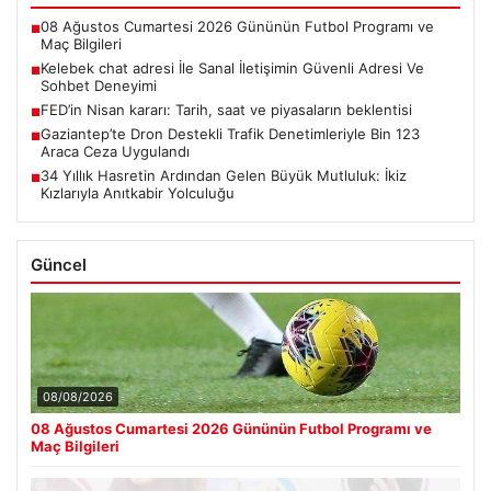
08 Ağustos Cumartesi 2026 Gününün Futbol Programı ve
■
Maç Bilgileri
Kelebek chat adresi İle Sanal İletişimin Güvenli Adresi Ve
■
Sohbet Deneyimi
FED’in Nisan kararı: Tarih, saat ve piyasaların beklentisi
■
Gaziantep’te Dron Destekli Trafik Denetimleriyle Bin 123
■
Araca Ceza Uygulandı
34 Yıllık Hasretin Ardından Gelen Büyük Mutluluk: İkiz
■
Kızlarıyla Anıtkabir Yolculuğu
Güncel
08/08/2026
08 Ağustos Cumartesi 2026 Gününün Futbol Programı ve
Maç Bilgileri