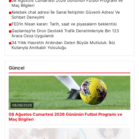
08 Ağustos Cumartesi 2026 Gününün Futbol Programı ve
■
Maç Bilgileri
Kelebek chat adresi İle Sanal İletişimin Güvenli Adresi Ve
■
Sohbet Deneyimi
FED’in Nisan kararı: Tarih, saat ve piyasaların beklentisi
■
Gaziantep’te Dron Destekli Trafik Denetimleriyle Bin 123
■
Araca Ceza Uygulandı
34 Yıllık Hasretin Ardından Gelen Büyük Mutluluk: İkiz
■
Kızlarıyla Anıtkabir Yolculuğu
Güncel
08/08/2026
08 Ağustos Cumartesi 2026 Gününün Futbol Programı ve
Maç Bilgileri