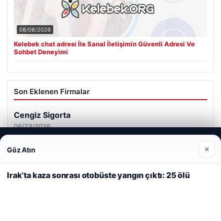
08/08/2026
Kelebek chat adresi İle Sanal İletişimin Güvenli Adresi Ve
Sohbet Deneyimi
Son Eklenen Firmalar
Cengiz Sigorta
06/23/2026
Web sitemizi nasıl kullandığınızı daha iyi anlayabilmek,
×
Göz Atın
deneyiminizi kişiselleştirmek ve geliştirmek amacıyla çerezler
kullanıyoruz.
Çerez Politikamız
Irak’ta kaza sonrası otobüste yangın çıktı: 25 ölü
Reddet
Kabul Et
© 2026 Tatil Gez – Güncel – Gezilecek Yerler