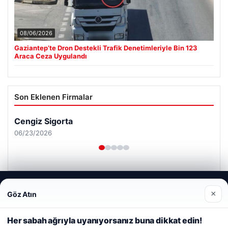
08/06/2026
Gaziantep’te Dron Destekli Trafik Denetimleriyle Bin 123
Araca Ceza Uygulandı
Son Eklenen Firmalar
Cengiz Sigorta
06/23/2026
Web sitemizi nasıl kullandığınızı daha iyi anlayabilmek,
×
Göz Atın
deneyiminizi kişiselleştirmek ve geliştirmek amacıyla çerezler
kullanıyoruz.
Çerez Politikamız
© 2026 Tatil Gez – Güncel – Gezilecek Yerler
Her sabah ağrıyla uyanıyorsanız buna dikkat edin!
Reddet
Kabul Et