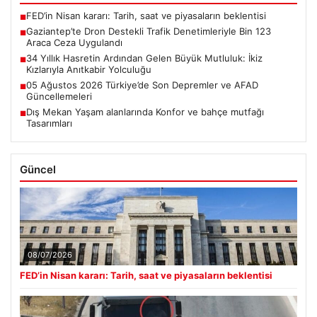
FED’in Nisan kararı: Tarih, saat ve piyasaların beklentisi
■
Gaziantep’te Dron Destekli Trafik Denetimleriyle Bin 123
■
Araca Ceza Uygulandı
34 Yıllık Hasretin Ardından Gelen Büyük Mutluluk: İkiz
■
Kızlarıyla Anıtkabir Yolculuğu
05 Ağustos 2026 Türkiye’de Son Depremler ve AFAD
■
Güncellemeleri
Dış Mekan Yaşam alanlarında Konfor ve bahçe mutfağı
■
Tasarımları
Güncel
08/07/2026
FED’in Nisan kararı: Tarih, saat ve piyasaların beklentisi