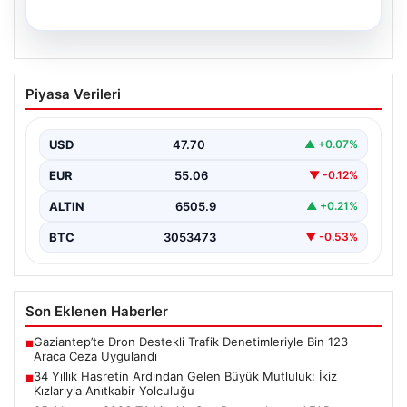
05.08.2026
34 Yıllık Hasretin Ardından Gelen
Piyasa Verileri
Büyük Mutluluk: İkiz Kızlarıyla Anıtkabir
Yolculuğu
USD
47.70
▲ +0.07%
Adıyaman'da hayatlarını sürdüren Abuzer ve Zeynep
Yıldırım çifti, tam 34 yıl boyunca çocuk sahibi…
EUR
55.06
▼ -0.12%
ALTIN
6505.9
▲ +0.21%
BTC
3053473
▼ -0.53%
Son Eklenen Haberler
Gaziantep’te Dron Destekli Trafik Denetimleriyle Bin 123
■
Araca Ceza Uygulandı
34 Yıllık Hasretin Ardından Gelen Büyük Mutluluk: İkiz
■
Kızlarıyla Anıtkabir Yolculuğu