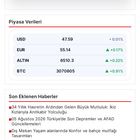
05.08.2026
05 Ağustos 2026 Türkiye’de Son
Piyasa Verileri
Depremler ve AFAD Güncellemeleri
Türkiye genelinde deprem hareketliliği devam ediyor.
05 Ağustos 2026 tarihinde gerçekleşen depremlerle
USD
47.59
• 0.01%
ilgili son…
EUR
55.14
▲ +0.17%
ALTIN
6510.3
▲ +0.22%
BTC
3070605
▲ +0.91%
Son Eklenen Haberler
34 Yıllık Hasretin Ardından Gelen Büyük Mutluluk: İkiz
■
Kızlarıyla Anıtkabir Yolculuğu
05 Ağustos 2026 Türkiye’de Son Depremler ve AFAD
■
Güncellemeleri
Dış Mekan Yaşam alanlarında Konfor ve bahçe mutfağı
■
Tasarımları