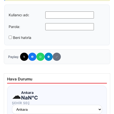
Kullanıcı adı:
Parola:
Beni hatırla
Paylaş:
Hava Durumu
☁
Ankara
NaN°C
ŞEHIR SEÇ