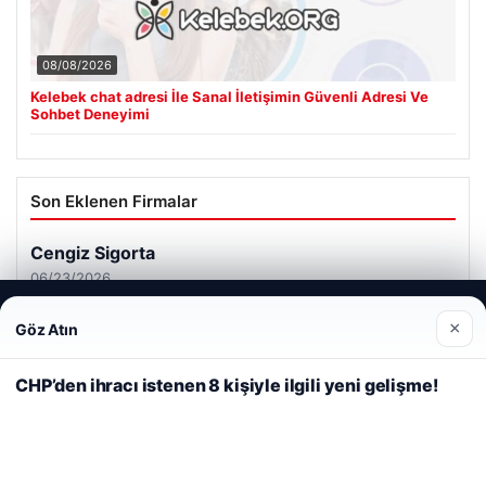
08/08/2026
Kelebek chat adresi İle Sanal İletişimin Güvenli Adresi Ve
Sohbet Deneyimi
Son Eklenen Firmalar
Cengiz Sigorta
06/23/2026
Web sitemizi nasıl kullandığınızı daha iyi anlayabilmek,
×
Göz Atın
deneyiminizi kişiselleştirmek ve geliştirmek amacıyla çerezler
kullanıyoruz.
Çerez Politikamız
CHP’den ihracı istenen 8 kişiyle ilgili yeni gelişme!
Reddet
Kabul Et
© 2026 Tatil Gez – Güncel – Gezilecek Yerler