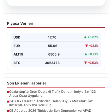
05.08.2026
34 Yıllık Hasretin Ardından Gelen
Piyasa Verileri
Büyük Mutluluk: İkiz Kızlarıyla Anıtkabir
Yolculuğu
USD
47.70
▲ +0.07%
Adıyaman'da hayatlarını sürdüren Abuzer ve Zeynep
Yıldırım çifti, tam 34 yıl boyunca çocuk sahibi…
EUR
55.06
▼ -0.12%
ALTIN
6505.9
▲ +0.21%
BTC
3053473
▼ -0.53%
Son Eklenen Haberler
Gaziantep’te Dron Destekli Trafik Denetimleriyle Bin 123
■
Araca Ceza Uygulandı
34 Yıllık Hasretin Ardından Gelen Büyük Mutluluk: İkiz
■
Kızlarıyla Anıtkabir Yolculuğu
05 Ağustos 2026 Türkiye’de Son Depremler ve AFAD
■