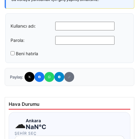
Kullanıcı adı:
Parola:
Beni hatırla
Paylaş:
Hava Durumu
☁
Ankara
NaN°C
ŞEHIR SEÇ