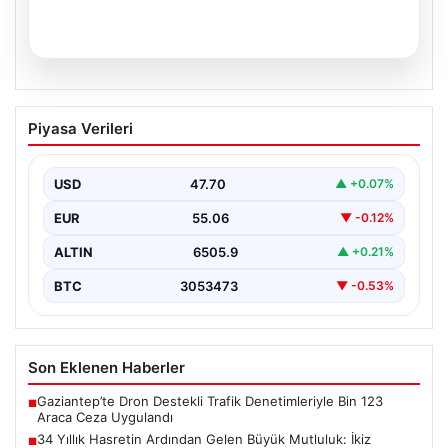
05.08.2026
34 Yıllık Hasretin Ardından Gelen
Piyasa Verileri
Büyük Mutluluk: İkiz Kızlarıyla Anıtkabir
Yolculuğu
USD
47.70
▲ +0.07%
Adıyaman'da hayatlarını sürdüren Abuzer ve Zeynep
Yıldırım çifti, tam 34 yıl boyunca çocuk sahibi…
EUR
55.06
▼ -0.12%
ALTIN
6505.9
▲ +0.21%
BTC
3053473
▼ -0.53%
Son Eklenen Haberler
Gaziantep’te Dron Destekli Trafik Denetimleriyle Bin 123
■
Araca Ceza Uygulandı
34 Yıllık Hasretin Ardından Gelen Büyük Mutluluk: İkiz
■