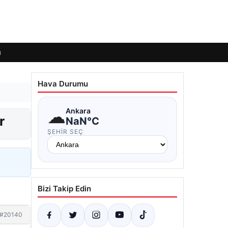
ı
Hava Durumu
☁
Ankara
r
NaN°C
ŞEHIR SEÇ
Bizi Takip Edin
#20140