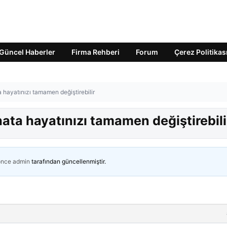
Güncel Haberler
Firma Rehberi
Forum
Çerez Politikas
 hayatınızı tamamen değiştirebilir
hata hayatınızı tamamen değiştirebili
önce
admin
tarafından güncellenmiştir.