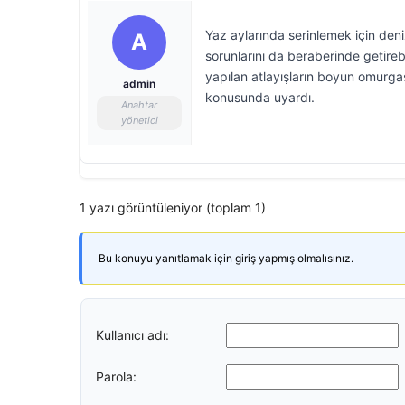
Yaz aylarında serinlemek için deni
A
sorunlarını da beraberinde getirebi
yapılan atlayışların boyun omurgası
admin
konusunda uyardı.
Anahtar
yönetici
1 yazı görüntüleniyor (toplam 1)
Bu konuyu yanıtlamak için giriş yapmış olmalısınız.
Kullanıcı adı:
Parola: