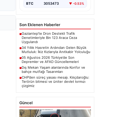
BTC
3053473
▼ -0.53%
Son Eklenen Haberler
Gaziantep’te Dron Destekli Trafik
■
Denetimleriyle Bin 123 Araca Ceza
Uygulandı
34 Yıllık Hasretin Ardından Gelen Büyük
■
Mutluluk: İkiz Kızlarıyla Anıtkabir Yolculuğu
05 Ağustos 2026 Türkiye’de Son
■
Depremler ve AFAD Güncellemeleri
Dış Mekan Yaşam alanlarında Konfor ve
■
bahçe mutfağı Tasarımları
CHP’den süreç yasası mesajı. Kılıçdaroğlu:
■
Terörün bitmesi ve üniter devlet kırmızı
çizgimiz
Güncel