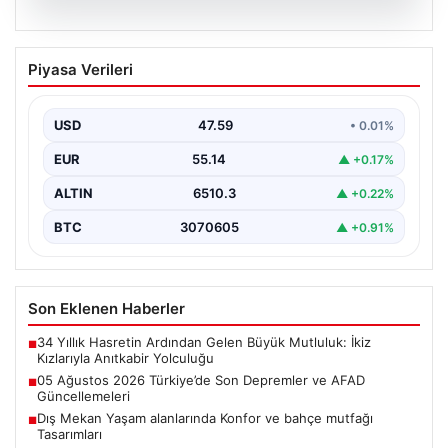
05.08.2026
05 Ağustos 2026 Türkiye’de Son
Piyasa Verileri
Depremler ve AFAD Güncellemeleri
Türkiye genelinde deprem hareketliliği devam ediyor.
05 Ağustos 2026 tarihinde gerçekleşen depremlerle
USD
47.59
• 0.01%
ilgili son…
EUR
55.14
▲ +0.17%
ALTIN
6510.3
▲ +0.22%
BTC
3070605
▲ +0.91%
Son Eklenen Haberler
34 Yıllık Hasretin Ardından Gelen Büyük Mutluluk: İkiz
■
Kızlarıyla Anıtkabir Yolculuğu
05 Ağustos 2026 Türkiye’de Son Depremler ve AFAD
■
Güncellemeleri
Dış Mekan Yaşam alanlarında Konfor ve bahçe mutfağı
■
Tasarımları