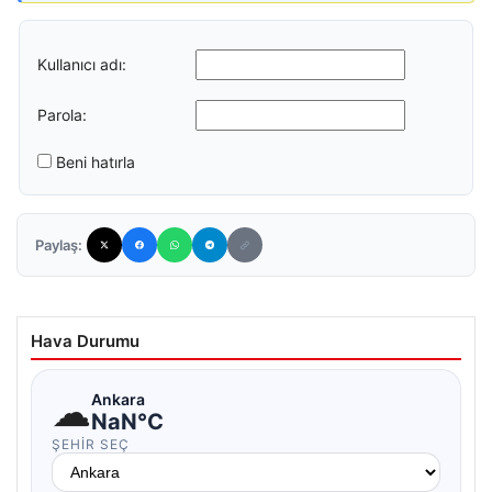
Kullanıcı adı:
Parola:
Beni hatırla
Paylaş:
Hava Durumu
☁
Ankara
NaN°C
ŞEHIR SEÇ