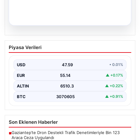
05.08.2026
34 Yıllık Hasretin Ardından Gelen
Piyasa Verileri
Büyük Mutluluk: İkiz Kızlarıyla Anıtkabir
Yolculuğu
USD
47.59
• 0.01%
Adıyaman'da hayatlarını sürdüren Abuzer ve Zeynep
Yıldırım çifti, tam 34 yıl boyunca çocuk sahibi…
EUR
55.14
▲ +0.17%
ALTIN
6510.3
▲ +0.22%
BTC
3070605
▲ +0.91%
Son Eklenen Haberler
Gaziantep’te Dron Destekli Trafik Denetimleriyle Bin 123
■
Araca Ceza Uygulandı