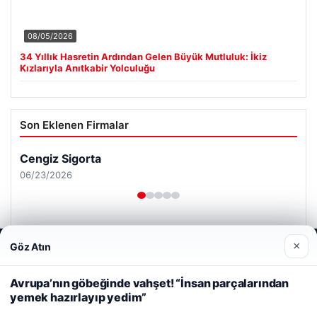
08/05/2026
34 Yıllık Hasretin Ardından Gelen Büyük Mutluluk: İkiz
Kızlarıyla Anıtkabir Yolculuğu
Son Eklenen Firmalar
Cengiz Sigorta
06/23/2026
×
Göz Atın
Web sitemizi nasıl kullandığınızı daha iyi anlayabilmek,
deneyiminizi kişiselleştirmek ve geliştirmek amacıyla çerezler
kullanıyoruz.
Çerez Politikamız
Avrupa’nın göbeğinde vahşet! “İnsan parçalarından
© 2026 Tatil Gez – Güncel – Gezilecek Yerler
yemek hazırlayıp yedim”
Reddet
Kabul Et
Tercüme Bürosu
|
Malta Dil Okulu
|
lemagrup.com.tr