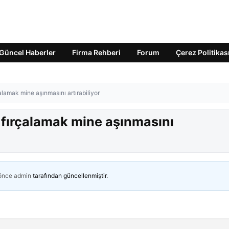
Güncel Haberler
Firma Rehberi
Forum
Çerez Politikas
çalamak mine aşınmasını artırabiliyor
ş fırçalamak mine aşınmasını
 önce
admin
tarafından güncellenmiştir.