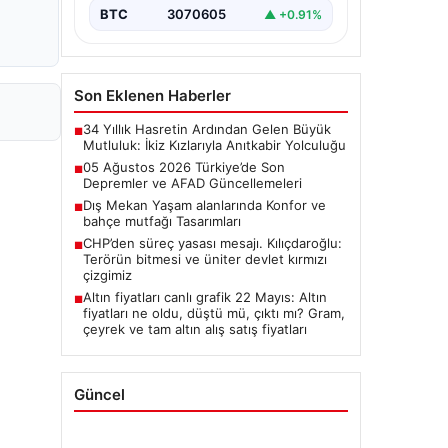
BTC
3070605
▲ +0.91%
Son Eklenen Haberler
34 Yıllık Hasretin Ardından Gelen Büyük
■
Mutluluk: İkiz Kızlarıyla Anıtkabir Yolculuğu
05 Ağustos 2026 Türkiye’de Son
■
Depremler ve AFAD Güncellemeleri
Dış Mekan Yaşam alanlarında Konfor ve
■
bahçe mutfağı Tasarımları
CHP’den süreç yasası mesajı. Kılıçdaroğlu:
■
Terörün bitmesi ve üniter devlet kırmızı
çizgimiz
Altın fiyatları canlı grafik 22 Mayıs: Altın
■
fiyatları ne oldu, düştü mü, çıktı mı? Gram,
çeyrek ve tam altın alış satış fiyatları
Güncel