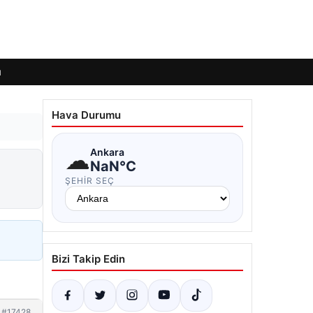
ı
Hava Durumu
☁
Ankara
NaN°C
ŞEHIR SEÇ
Bizi Takip Edin
#17428