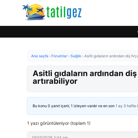
Ana sayfa
›
Forumlar
›
Sağlık
›
Asitli gıdaların ardından diş fır
Asitli gıdaların ardından di
artırabiliyor
Bu konu 0 yanıt içerir, 1 izleyen vardır ve en son
1 ay 3 hafta
1 yazı görüntüleniyor (toplam 1)
06/15/2026: 1:44 am