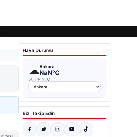
ı
Hava Durumu
☁
Ankara
NaN°C
ŞEHIR SEÇ
Bizi Takip Edin
#17685