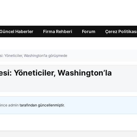
Güncel Haberler
Firma Rehberi
Forum
Çerez Politikas
si: Yöneticiler, Washington’la görüşmede
si: Yöneticiler, Washington’la
 önce
admin
tarafından güncellenmiştir.