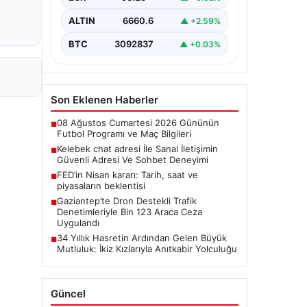
şekilde iletişim sağlaması büyük bir
önem taşımaktadır. Halen birçok…
ALTIN
6660.6
▲ +2.59%
BTC
3092837
▲ +0.03%
Son Eklenen Haberler
08 Ağustos Cumartesi 2026 Gününün
■
Futbol Programı ve Maç Bilgileri
Kelebek chat adresi İle Sanal İletişimin
■
Güvenli Adresi Ve Sohbet Deneyimi
FED’in Nisan kararı: Tarih, saat ve
■
piyasaların beklentisi
Gaziantep’te Dron Destekli Trafik
■
Denetimleriyle Bin 123 Araca Ceza
Uygulandı
34 Yıllık Hasretin Ardından Gelen Büyük
■
Mutluluk: İkiz Kızlarıyla Anıtkabir Yolculuğu
Güncel