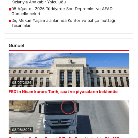
Kızlarıyla Anıtkabir Yolculuğu
05 Ağustos 2026 Türkiye’de Son Depremler ve AFAD
■
Güncellemeleri
Dış Mekan Yaşam alanlarında Konfor ve bahçe mutfağı
■
Tasarımları
Güncel
08/07/2026
FED’in Nisan kararı: Tarih, saat ve piyasaların beklentisi
08/06/2026