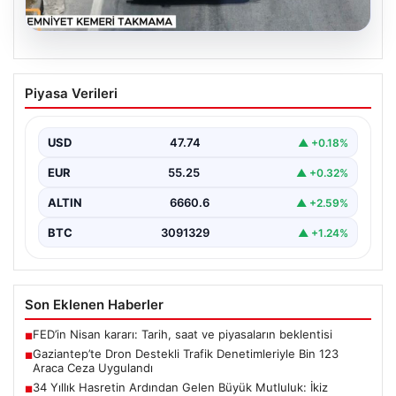
06.08.2026
Gaziantep’te Dron Destekli Trafik
Piyasa Verileri
Denetimleriyle Bin 123 Araca Ceza
Uygulandı
USD
47.74
▲ +0.18%
Gaziantep'te trafik güvenliğini artırmak amacıyla
gerçekleştirilen kapsamlı denetimler kapsamında,
EUR
55.25
▲ +0.32%
jandarma ekipleri dron teknolojisinin desteğiyle…
ALTIN
6660.6
▲ +2.59%
BTC
3091329
▲ +1.24%
Son Eklenen Haberler
FED’in Nisan kararı: Tarih, saat ve piyasaların beklentisi
■
Gaziantep’te Dron Destekli Trafik Denetimleriyle Bin 123
■
Araca Ceza Uygulandı
34 Yıllık Hasretin Ardından Gelen Büyük Mutluluk: İkiz
■