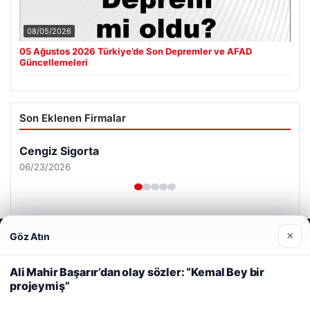
08/05/2026
05 Ağustos 2026 Türkiye’de Son Depremler ve AFAD
Güncellemeleri
Son Eklenen Firmalar
Cengiz Sigorta
06/23/2026
×
Göz Atın
Web sitemizi nasıl kullandığınızı daha iyi anlayabilmek,
deneyiminizi kişiselleştirmek ve geliştirmek amacıyla çerezler
kullanıyoruz.
Çerez Politikamız
Ali Mahir Başarır’dan olay sözler: “Kemal Bey bir
© 2026 Tatil Gez – Güncel – Gezilecek Yerler
projeymiş”
Reddet
Kabul Et
Tercüme Bürosu
|
Malta Dil Okulu
|
lemagrup.com.tr