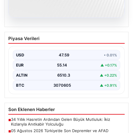
05.08.2026
05 Ağustos 2026 Türkiye’de Son
Piyasa Verileri
Depremler ve AFAD Güncellemeleri
Türkiye genelinde deprem hareketliliği devam ediyor.
05 Ağustos 2026 tarihinde gerçekleşen depremlerle
USD
47.59
• 0.01%
ilgili son…
EUR
55.14
▲ +0.17%
ALTIN
6510.3
▲ +0.22%
BTC
3070605
▲ +0.91%
Son Eklenen Haberler
34 Yıllık Hasretin Ardından Gelen Büyük Mutluluk: İkiz
■
Kızlarıyla Anıtkabir Yolculuğu
05 Ağustos 2026 Türkiye’de Son Depremler ve AFAD
■