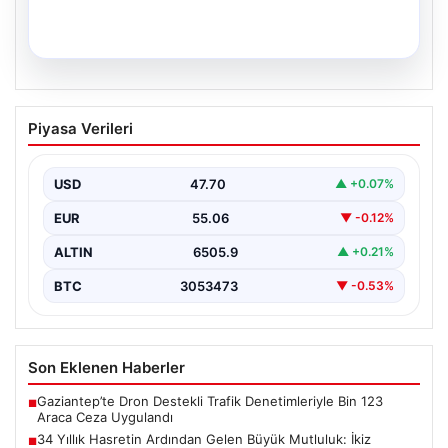
05.08.2026
34 Yıllık Hasretin Ardından Gelen
Piyasa Verileri
Büyük Mutluluk: İkiz Kızlarıyla Anıtkabir
Yolculuğu
USD
47.70
▲ +0.07%
Adıyaman'da hayatlarını sürdüren Abuzer ve Zeynep
Yıldırım çifti, tam 34 yıl boyunca çocuk sahibi…
EUR
55.06
▼ -0.12%
ALTIN
6505.9
▲ +0.21%
BTC
3053473
▼ -0.53%
Son Eklenen Haberler
Gaziantep’te Dron Destekli Trafik Denetimleriyle Bin 123
■
Araca Ceza Uygulandı
34 Yıllık Hasretin Ardından Gelen Büyük Mutluluk: İkiz
■