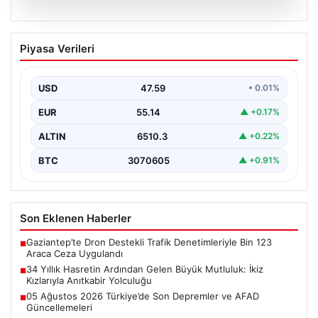
05.08.2026
34 Yıllık Hasretin Ardından Gelen
Piyasa Verileri
Büyük Mutluluk: İkiz Kızlarıyla Anıtkabir
Yolculuğu
USD
47.59
• 0.01%
Adıyaman'da hayatlarını sürdüren Abuzer ve Zeynep
Yıldırım çifti, tam 34 yıl boyunca çocuk sahibi…
EUR
55.14
▲ +0.17%
ALTIN
6510.3
▲ +0.22%
BTC
3070605
▲ +0.91%
Son Eklenen Haberler
Gaziantep’te Dron Destekli Trafik Denetimleriyle Bin 123
■
Araca Ceza Uygulandı
34 Yıllık Hasretin Ardından Gelen Büyük Mutluluk: İkiz
■
Kızlarıyla Anıtkabir Yolculuğu
05 Ağustos 2026 Türkiye’de Son Depremler ve AFAD
■
Güncellemeleri