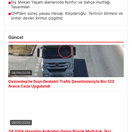
Dış Mekan Yaşam alanlarında Konfor ve bahçe mutfağı
■
Tasarımları
CHP’den süreç yasası mesajı. Kılıçdaroğlu: Terörün bitmesi ve
■
üniter devlet kırmızı çizgimiz
Güncel
08/06/2026
Gaziantep’te Dron Destekli Trafik Denetimleriyle Bin 123
Araca Ceza Uygulandı
08/05/2026
34 Yıllık Hasretin Ardından Gelen Büyük Mutluluk: İkiz