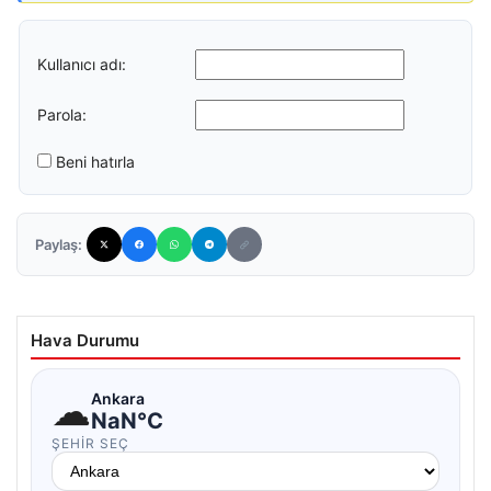
Kullanıcı adı:
Parola:
Beni hatırla
Paylaş:
Hava Durumu
☁
Ankara
NaN°C
ŞEHIR SEÇ