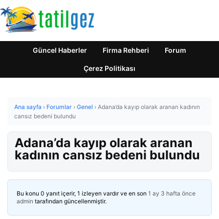
Güncel Haberler
Firma Rehberi
Forum
Çerez Politikası
Ana sayfa
›
Forumlar
›
Genel
›
Adana’da kayıp olarak aranan kadının
cansız bedeni bulundu
Adana’da kayıp olarak aranan
kadının cansız bedeni bulundu
Bu konu 0 yanıt içerir, 1 izleyen vardır ve en son
1 ay 3 hafta önce
admin
tarafından güncellenmiştir.