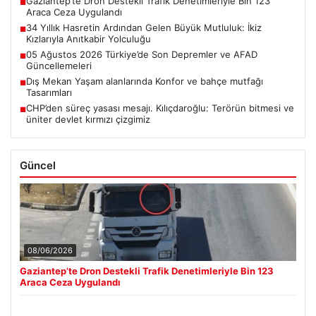
Gaziantep’te Dron Destekli Trafik Denetimleriyle Bin 123
■
Araca Ceza Uygulandı
34 Yıllık Hasretin Ardından Gelen Büyük Mutluluk: İkiz
■
Kızlarıyla Anıtkabir Yolculuğu
05 Ağustos 2026 Türkiye’de Son Depremler ve AFAD
■
Güncellemeleri
Dış Mekan Yaşam alanlarında Konfor ve bahçe mutfağı
■
Tasarımları
CHP’den süreç yasası mesajı. Kılıçdaroğlu: Terörün bitmesi ve
■
üniter devlet kırmızı çizgimiz
Güncel
08/06/2026
Gaziantep’te Dron Destekli Trafik Denetimleriyle Bin 123
Araca Ceza Uygulandı