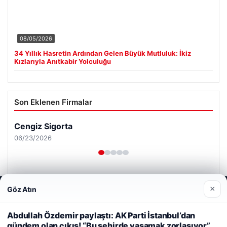
08/05/2026
34 Yıllık Hasretin Ardından Gelen Büyük Mutluluk: İkiz
Kızlarıyla Anıtkabir Yolculuğu
Son Eklenen Firmalar
Cengiz Sigorta
06/23/2026
×
Göz Atın
Web sitemizi nasıl kullandığınızı daha iyi anlayabilmek,
deneyiminizi kişiselleştirmek ve geliştirmek amacıyla çerezler
kullanıyoruz.
Çerez Politikamız
Abdullah Özdemir paylaştı: AK Parti İstanbul’dan
© 2026 Tatil Gez – Güncel – Gezilecek Yerler
gündem olan çıkış! “Bu şehirde yaşamak zorlaşıyor”
Reddet
Kabul Et