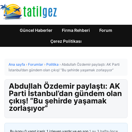
Güncel Haberler
Firma Rehberi
Forum
Çerez Politikası
Ana sayfa
›
Forumlar
›
Politika
›
Abdullah Özdemir paylaştı: AK Parti
İstanbul’dan gündem olan çıkış! “Bu şehirde yaşamak zorlaşıyor”
Abdullah Özdemir paylaştı: AK
Parti İstanbul’dan gündem olan
çıkış! “Bu şehirde yaşamak
zorlaşıyor”
Bu konu 0 yanıt içerir, 1 izleyen vardır ve en son
1 ay 3 hafta önce