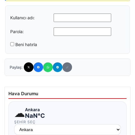
Kullanıcı adı:
Parola:
Beni hatırla
Paylaş:
Hava Durumu
☁
Ankara
NaN°C
ŞEHIR SEÇ