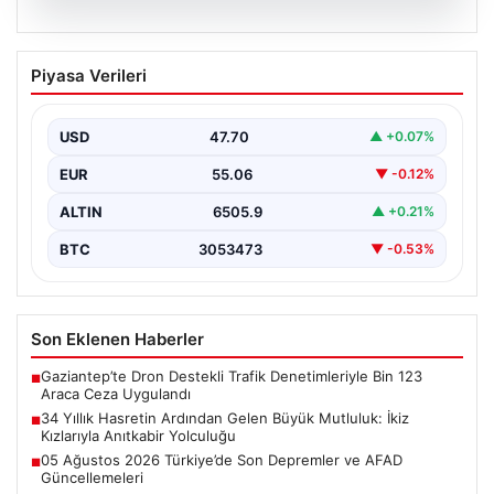
05.08.2026
34 Yıllık Hasretin Ardından Gelen
Piyasa Verileri
Büyük Mutluluk: İkiz Kızlarıyla Anıtkabir
Yolculuğu
USD
47.70
▲ +0.07%
Adıyaman'da hayatlarını sürdüren Abuzer ve Zeynep
Yıldırım çifti, tam 34 yıl boyunca çocuk sahibi…
EUR
55.06
▼ -0.12%
ALTIN
6505.9
▲ +0.21%
BTC
3053473
▼ -0.53%
Son Eklenen Haberler
Gaziantep’te Dron Destekli Trafik Denetimleriyle Bin 123
■
Araca Ceza Uygulandı
34 Yıllık Hasretin Ardından Gelen Büyük Mutluluk: İkiz
■
Kızlarıyla Anıtkabir Yolculuğu
05 Ağustos 2026 Türkiye’de Son Depremler ve AFAD
■
Güncellemeleri