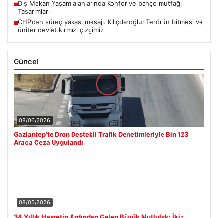
Dış Mekan Yaşam alanlarında Konfor ve bahçe mutfağı
■
Tasarımları
CHP’den süreç yasası mesajı. Kılıçdaroğlu: Terörün bitmesi ve
■
üniter devlet kırmızı çizgimiz
Güncel
08/06/2026
Gaziantep’te Dron Destekli Trafik Denetimleriyle Bin 123
Araca Ceza Uygulandı
08/05/2026
34 Yıllık Hasretin Ardından Gelen Büyük Mutluluk: İkiz