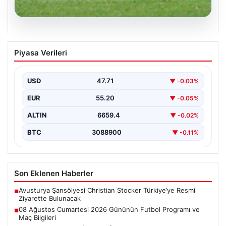
08.08.2026
08 Ağustos Cumartesi 2026 Gününün
Piyasa Verileri
Futbol Programı ve Maç Bilgileri
Bugün, 8 Ağustos 2026 Cumartesi günü,
futbolseverlerin heyecanla beklediği birçok önemli
USD
47.71
▼ -0.03%
karşılaşma gerçekleşecek. Sivri…
EUR
55.20
▼ -0.05%
ALTIN
6659.4
▼ -0.02%
BTC
3088900
▼ -0.11%
Son Eklenen Haberler
Avusturya Şansölyesi Christian Stocker Türkiye’ye Resmi
■
Ziyarette Bulunacak
08 Ağustos Cumartesi 2026 Gününün Futbol Programı ve
■
Maç Bilgileri