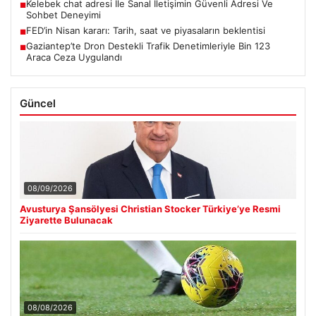
Kelebek chat adresi İle Sanal İletişimin Güvenli Adresi Ve
■
Sohbet Deneyimi
FED’in Nisan kararı: Tarih, saat ve piyasaların beklentisi
■
Gaziantep’te Dron Destekli Trafik Denetimleriyle Bin 123
■
Araca Ceza Uygulandı
Güncel
08/09/2026
Avusturya Şansölyesi Christian Stocker Türkiye’ye Resmi
Ziyarette Bulunacak
08/08/2026