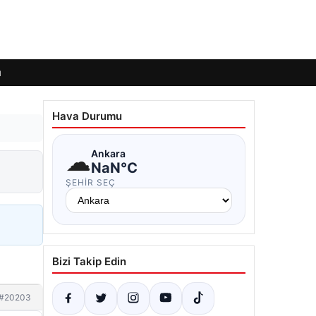
ı
Hava Durumu
☁
Ankara
NaN°C
ŞEHIR SEÇ
Bizi Takip Edin
#20203