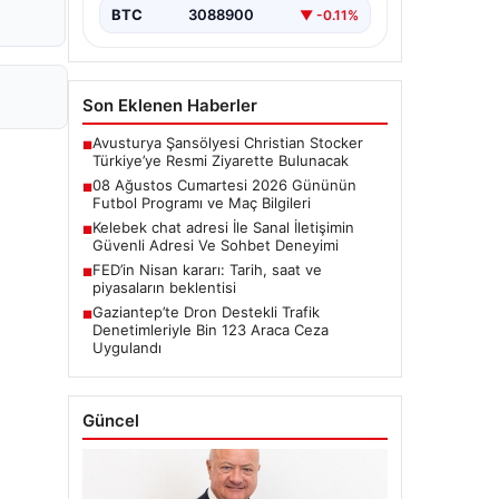
BTC
3088900
▼ -0.11%
Son Eklenen Haberler
Avusturya Şansölyesi Christian Stocker
■
Türkiye’ye Resmi Ziyarette Bulunacak
08 Ağustos Cumartesi 2026 Gününün
■
Futbol Programı ve Maç Bilgileri
Kelebek chat adresi İle Sanal İletişimin
■
Güvenli Adresi Ve Sohbet Deneyimi
FED’in Nisan kararı: Tarih, saat ve
■
piyasaların beklentisi
Gaziantep’te Dron Destekli Trafik
■
Denetimleriyle Bin 123 Araca Ceza
Uygulandı
Güncel