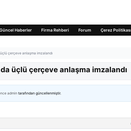
Güncel Haberler
Firma Rehberi
Forum
Çerez Politikas
a üçlü çerçeve anlaşma imzalandı
ında üçlü çerçeve anlaşma imzalandı
önce
admin
tarafından güncellenmiştir.