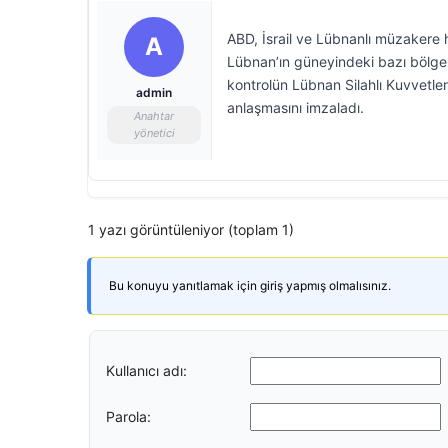
ABD, İsrail ve Lübnanlı müzakere h
A
Lübnan’ın güneyindeki bazı bölgeler
kontrolün Lübnan Silahlı Kuvvetler
admin
anlaşmasını imzaladı.
Anahtar
yönetici
1 yazı görüntüleniyor (toplam 1)
Bu konuyu yanıtlamak için giriş yapmış olmalısınız.
Kullanıcı adı:
Parola: