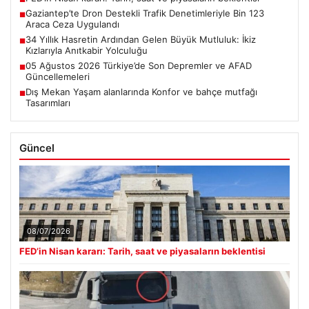
Gaziantep’te Dron Destekli Trafik Denetimleriyle Bin 123
■
Araca Ceza Uygulandı
34 Yıllık Hasretin Ardından Gelen Büyük Mutluluk: İkiz
■
Kızlarıyla Anıtkabir Yolculuğu
05 Ağustos 2026 Türkiye’de Son Depremler ve AFAD
■
Güncellemeleri
Dış Mekan Yaşam alanlarında Konfor ve bahçe mutfağı
■
Tasarımları
Güncel
08/07/2026
FED’in Nisan kararı: Tarih, saat ve piyasaların beklentisi