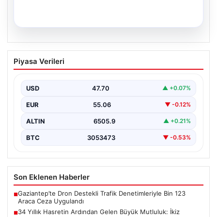
05.08.2026
34 Yıllık Hasretin Ardından Gelen
Piyasa Verileri
Büyük Mutluluk: İkiz Kızlarıyla Anıtkabir
Yolculuğu
USD
47.70
▲ +0.07%
Adıyaman'da hayatlarını sürdüren Abuzer ve Zeynep
Yıldırım çifti, tam 34 yıl boyunca çocuk sahibi…
EUR
55.06
▼ -0.12%
ALTIN
6505.9
▲ +0.21%
BTC
3053473
▼ -0.53%
Son Eklenen Haberler
Gaziantep’te Dron Destekli Trafik Denetimleriyle Bin 123
■
Araca Ceza Uygulandı
34 Yıllık Hasretin Ardından Gelen Büyük Mutluluk: İkiz
■