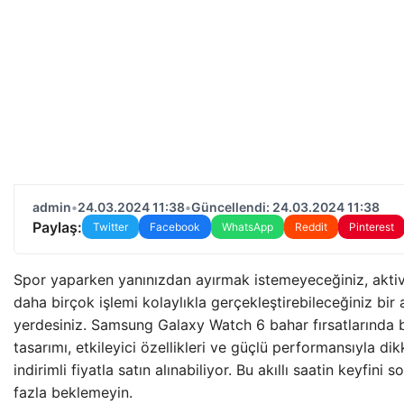
admin
•
24.03.2024 11:38
•
Güncellendi: 24.03.2024 11:38
Paylaş:
Twitter
Facebook
WhatsApp
Reddit
Pinterest
Spor yaparken yanınızdan ayırmak istemeyeceğiniz, aktivit
daha birçok işlemi kolaylıkla gerçekleştirebileceğiniz bir 
yerdesiniz. Samsung Galaxy Watch 6 bahar fırsatlarında bü
tasarımı, etkileyici özellikleri ve güçlü performansıyla d
indirimli fiyatla satın alınabiliyor. Bu akıllı saatin keyfin
fazla beklemeyin.