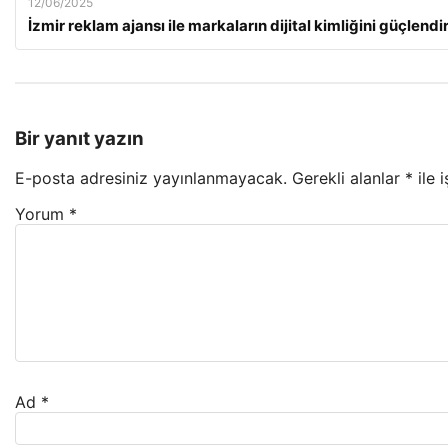
12/06/2025
İzmir reklam ajansı ile markaların dijital kimliğini güçlend
Bir yanıt yazın
E-posta adresiniz yayınlanmayacak.
Gerekli alanlar
*
ile 
Yorum
*
Ad
*