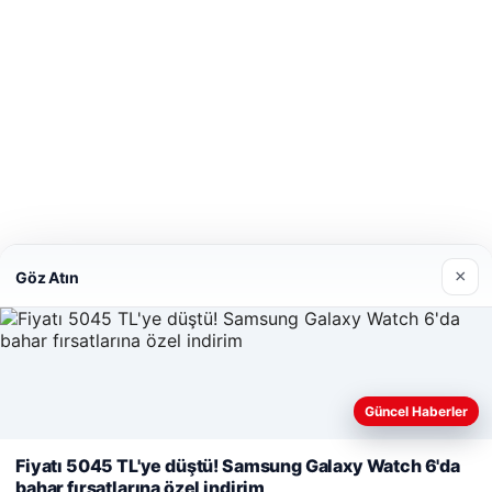
×
Göz Atın
Güncel Haberler
Web sitemizi nasıl kullandığınızı daha iyi anlayabilmek, deneyiminiz
Fiyatı 5045 TL'ye düştü! Samsung Galaxy Watch 6'da
amacıyla çerezler kullanıyoruz.
Çerez Politikamız
bahar fırsatlarına özel indirim