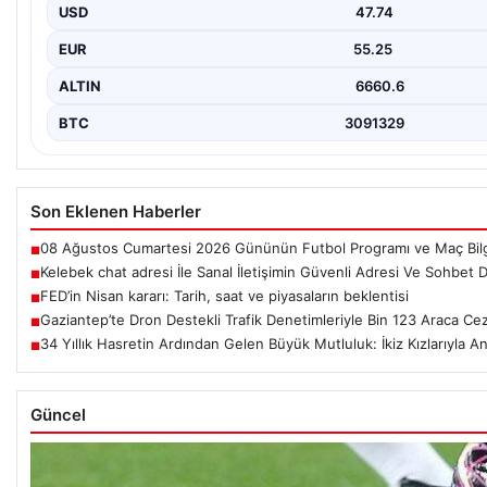
birçok…
USD
47.74
EUR
55.25
ALTIN
6660.6
BTC
3091329
Son Eklenen Haberler
08 Ağustos Cumartesi 2026 Gününün Futbol Programı ve Maç Bilgi
■
Kelebek chat adresi İle Sanal İletişimin Güvenli Adresi Ve Sohbet 
■
FED’in Nisan kararı: Tarih, saat ve piyasaların beklentisi
■
Gaziantep’te Dron Destekli Trafik Denetimleriyle Bin 123 Araca Ce
■
34 Yıllık Hasretin Ardından Gelen Büyük Mutluluk: İkiz Kızlarıyla A
■
Güncel