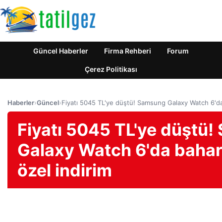
Güncel Haberler
Firma Rehberi
Forum
Çerez Politikası
Haberler
›
Güncel
›
Fiyatı 5045 TL'ye düştü! Samsung Galaxy Watch 6'da b
Fiyatı 5045 TL'ye düştü
Galaxy Watch 6'da bahar 
özel indirim