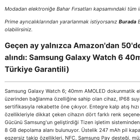
Modadan elektroniğe Bahar Fırsatları kapsamındaki tüm i
Prime ayrıcalıklarından yararlanmak istiyorsanız
Burada
B
olabilirsiniz.
Geçen ay yalnızca Amazon'dan 50'den
alındı: Samsung Galaxy Watch 6 4
Türkiye Garantili)
Samsung Galaxy Watch 6; 40mm AMOLED dokunmatik ekra
üzerinden bağlanma özelliğine sahip olan cihaz, IP68 suya
sertifikasıyla rekabette öne çıkıyor. Entegre kalp atış hı
özellikleriyle dikkat çeken cihazın dört farklı renk seçen
Gücünü Samsung'un geliştirdiği Tizen işletim sisteminden 
8 GB depolama alanı bulunuyor. Üstelik 247 mAh pil kapasi
egzersiz takip özellikleri, NFC, Samsung Pay desteği, m