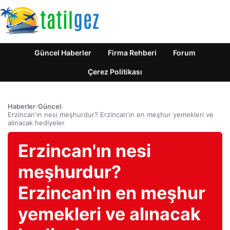
Güncel Haberler
Firma Rehberi
Forum
Çerez Politikası
Haberler
›
Güncel
›
Erzincan'ın nesi meşhurdur? Erzincan'ın en meşhur yemekleri ve
alınacak hediyeler
Erzincan'ın nesi
meşhurdur?
Erzincan'ın en meşhur
yemekleri ve alınacak