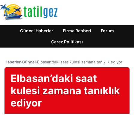
Güncel Haberler
Firma Rehberi
Forum
Çerez Politikası
Haberler
›
Güncel
›
Elbasan’daki saat kulesi zamana tanıklık ediyor
Elbasan’daki saat
kulesi zamana tanıklık
ediyor