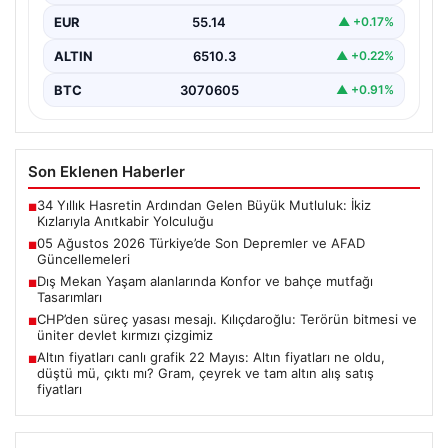
EUR
55.14
▲ +0.17%
ALTIN
6510.3
▲ +0.22%
BTC
3070605
▲ +0.91%
Son Eklenen Haberler
34 Yıllık Hasretin Ardından Gelen Büyük Mutluluk: İkiz
■
Kızlarıyla Anıtkabir Yolculuğu
05 Ağustos 2026 Türkiye’de Son Depremler ve AFAD
■
Güncellemeleri
Dış Mekan Yaşam alanlarında Konfor ve bahçe mutfağı
■
Tasarımları
CHP’den süreç yasası mesajı. Kılıçdaroğlu: Terörün bitmesi ve
■
üniter devlet kırmızı çizgimiz
Altın fiyatları canlı grafik 22 Mayıs: Altın fiyatları ne oldu,
■
düştü mü, çıktı mı? Gram, çeyrek ve tam altın alış satış
fiyatları