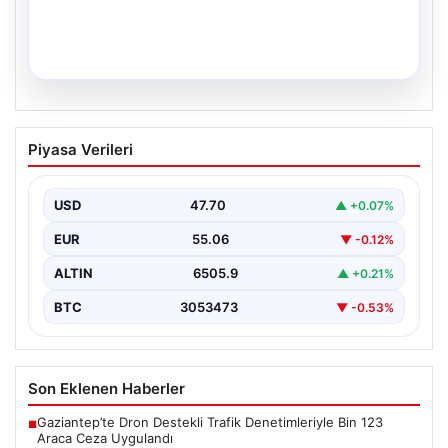
05.08.2026
34 Yıllık Hasretin Ardından Gelen
Piyasa Verileri
Büyük Mutluluk: İkiz Kızlarıyla Anıtkabir
Yolculuğu
USD
47.70
▲ +0.07%
Adıyaman’da hayatlarını sürdüren Abuzer ve Zeynep
Yıldırım çifti, tam 34 yıl boyunca çocuk sahibi…
EUR
55.06
▼ -0.12%
ALTIN
6505.9
▲ +0.21%
BTC
3053473
▼ -0.53%
Son Eklenen Haberler
Gaziantep’te Dron Destekli Trafik Denetimleriyle Bin 123
■
Araca Ceza Uygulandı