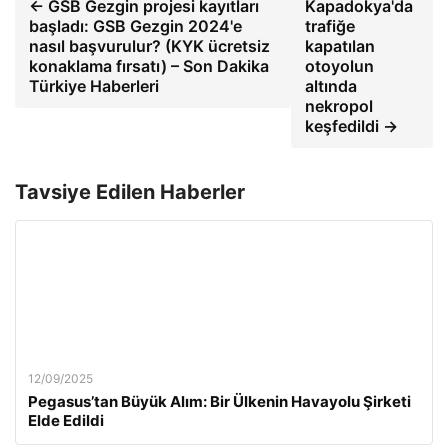
← GSB Gezgin projesi kayıtları
Kapadokya'da
başladı: GSB Gezgin 2024'e
trafiğe
nasıl başvurulur? (KYK ücretsiz
kapatılan
konaklama fırsatı) – Son Dakika
otoyolun
Türkiye Haberleri
altında
nekropol
keşfedildi →
Tavsiye Edilen Haberler
12/09/2025
Pegasus’tan Büyük Alım: Bir Ülkenin Havayolu Şirketi
Elde Edildi