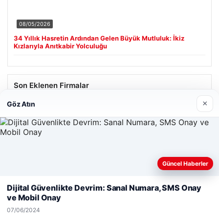
08/05/2026
34 Yıllık Hasretin Ardından Gelen Büyük Mutluluk: İkiz
Kızlarıyla Anıtkabir Yolculuğu
Son Eklenen Firmalar
×
Göz Atın
Hastaş Beton
05/26/2026
Güncel Haberler
Web sitemizi nasıl kullandığınızı daha iyi anlayabilmek,
deneyiminizi kişiselleştirmek ve geliştirmek amacıyla çerezler
Dijital Güvenlikte Devrim: Sanal Numara, SMS Onay
kullanıyoruz.
Çerez Politikamız
ve Mobil Onay
© 2026 Tatil Gez – Güncel – Gezilecek Yerler
Reddet
Kabul Et
07/06/2024
Tercüme Bürosu
|
Malta Dil Okulu
|
lemagrup.com.tr