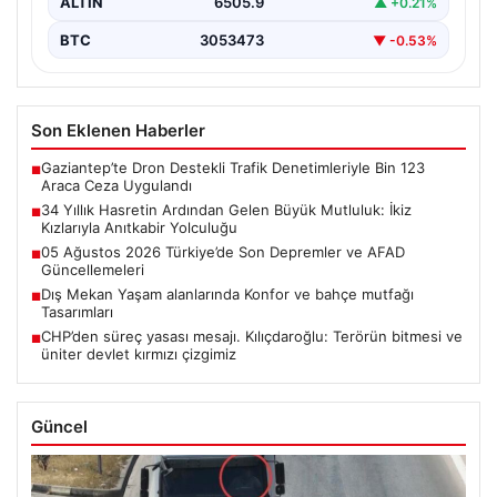
ALTIN
6505.9
▲ +0.21%
BTC
3053473
▼ -0.53%
Son Eklenen Haberler
Gaziantep’te Dron Destekli Trafik Denetimleriyle Bin 123
■
Araca Ceza Uygulandı
34 Yıllık Hasretin Ardından Gelen Büyük Mutluluk: İkiz
■
Kızlarıyla Anıtkabir Yolculuğu
05 Ağustos 2026 Türkiye’de Son Depremler ve AFAD
■
Güncellemeleri
Dış Mekan Yaşam alanlarında Konfor ve bahçe mutfağı
■
Tasarımları
CHP’den süreç yasası mesajı. Kılıçdaroğlu: Terörün bitmesi ve
■
üniter devlet kırmızı çizgimiz
Güncel