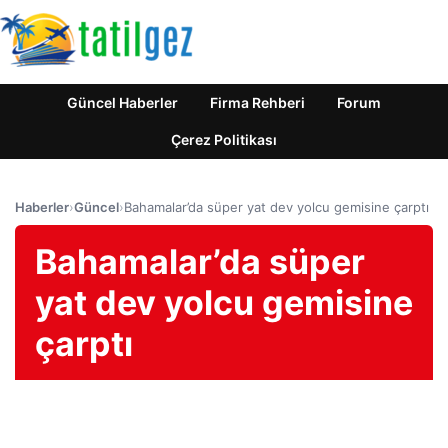
Güncel Haberler
Firma Rehberi
Forum
Çerez Politikası
Haberler
›
Güncel
›
Bahamalar’da süper yat dev yolcu gemisine çarptı
Bahamalar’da süper
yat dev yolcu gemisine
çarptı