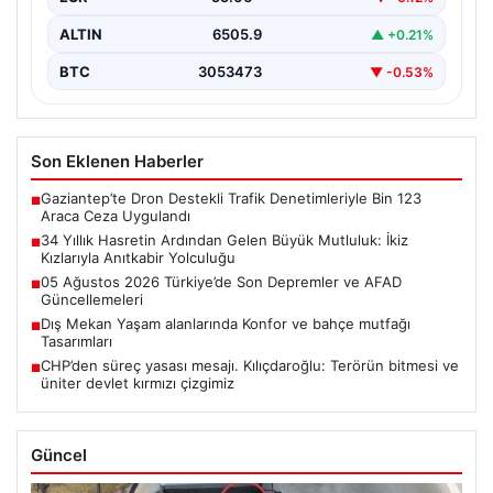
ALTIN
6505.9
▲ +0.21%
BTC
3053473
▼ -0.53%
Son Eklenen Haberler
Gaziantep’te Dron Destekli Trafik Denetimleriyle Bin 123
■
Araca Ceza Uygulandı
34 Yıllık Hasretin Ardından Gelen Büyük Mutluluk: İkiz
■
Kızlarıyla Anıtkabir Yolculuğu
05 Ağustos 2026 Türkiye’de Son Depremler ve AFAD
■
Güncellemeleri
Dış Mekan Yaşam alanlarında Konfor ve bahçe mutfağı
■
Tasarımları
CHP’den süreç yasası mesajı. Kılıçdaroğlu: Terörün bitmesi ve
■
üniter devlet kırmızı çizgimiz
Güncel