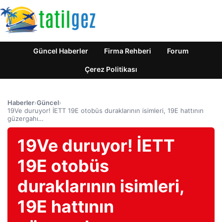
Güncel Haberler
Firma Rehberi
Forum
Çerez Politikası
Haberler
›
Güncel
›
19Ve duruyor! İETT 19E otobüs duraklarının isimleri, 19E hattının
güzergahı…
19Ve duruyor! İETT
19E otobüs
duraklarının isimleri,
19E hattının