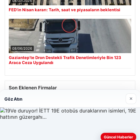
08/07/2026
FED’in Nisan kararı: Tarih, saat ve piyasaların beklentisi
08/06/2026
Gaziantep’te Dron Destekli Trafik Denetimleriyle Bin 123
Araca Ceza Uygulandı
Son Eklenen Firmalar
×
Göz Atın
Güncel Haberler