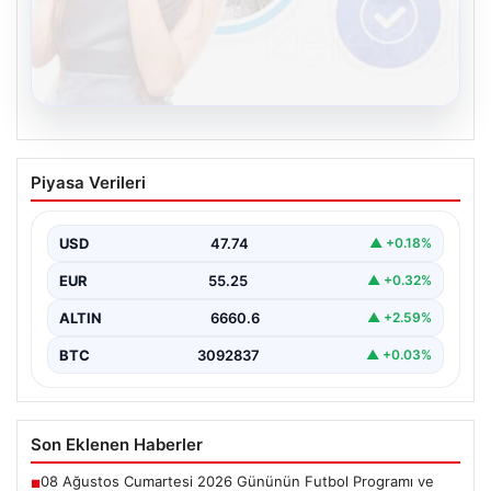
08.08.2026
Kelebek chat adresi İle Sanal İletişimin
Piyasa Verileri
Güvenli Adresi Ve Sohbet Deneyimi
Sanal çağında insanların kaliteli bir şekilde iletişim
sağlaması büyük bir önem taşımaktadır. Halen birçok…
USD
47.74
▲ +0.18%
EUR
55.25
▲ +0.32%
ALTIN
6660.6
▲ +2.59%
BTC
3092837
▲ +0.03%
Son Eklenen Haberler
08 Ağustos Cumartesi 2026 Gününün Futbol Programı ve
■