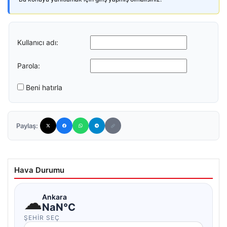
Kullanıcı adı:
Parola:
Beni hatırla
Paylaş:
Hava Durumu
☁
Ankara
NaN°C
ŞEHIR SEÇ