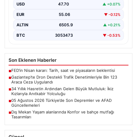
USD
47.70
▲ +0.07%
Gaziantep'te trafik güvenliğini artırmak amacıyla
gerçekleştirilen kapsamlı denetimler kapsamında,
EUR
55.06
▼ -0.12%
jandarma ekipleri dron teknolojisinin desteğiyle…
ALTIN
6505.9
▲ +0.21%
BTC
3053473
▼ -0.53%
Son Eklenen Haberler
FED’in Nisan kararı: Tarih, saat ve piyasaların beklentisi
■
Gaziantep’te Dron Destekli Trafik Denetimleriyle Bin 123
■
Araca Ceza Uygulandı
34 Yıllık Hasretin Ardından Gelen Büyük Mutluluk: İkiz
■
Kızlarıyla Anıtkabir Yolculuğu
05 Ağustos 2026 Türkiye’de Son Depremler ve AFAD
■
Güncellemeleri
Dış Mekan Yaşam alanlarında Konfor ve bahçe mutfağı
■
Tasarımları
Güncel