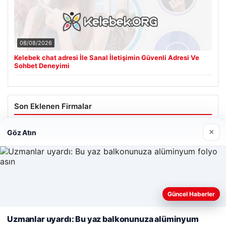
08/08/2026
Kelebek chat adresi İle Sanal İletişimin Güvenli Adresi Ve
Sohbet Deneyimi
Son Eklenen Firmalar
Hastaş Beton
×
Göz Atın
05/26/2026
Web sitemizi nasıl kullandığınızı daha iyi anlayabilmek,
Güncel Haberler
deneyiminizi kişiselleştirmek ve geliştirmek amacıyla çerezler
kullanıyoruz.
Çerez Politikamız
Uzmanlar uyardı: Bu yaz balkonunuza alüminyum
© 2026 Tatil Gez – Güncel – Gezilecek Yerler