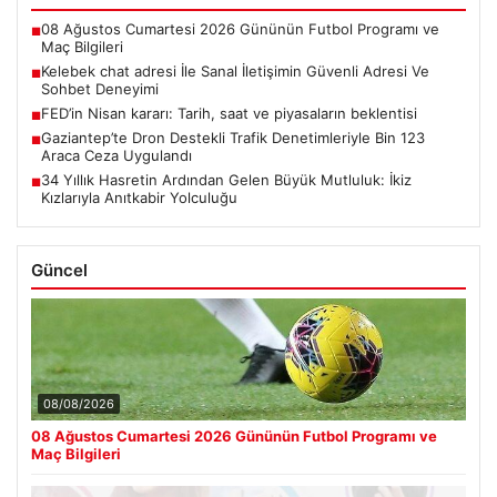
08 Ağustos Cumartesi 2026 Gününün Futbol Programı ve
■
Maç Bilgileri
Kelebek chat adresi İle Sanal İletişimin Güvenli Adresi Ve
■
Sohbet Deneyimi
FED’in Nisan kararı: Tarih, saat ve piyasaların beklentisi
■
Gaziantep’te Dron Destekli Trafik Denetimleriyle Bin 123
■
Araca Ceza Uygulandı
34 Yıllık Hasretin Ardından Gelen Büyük Mutluluk: İkiz
■
Kızlarıyla Anıtkabir Yolculuğu
Güncel
08/08/2026
08 Ağustos Cumartesi 2026 Gününün Futbol Programı ve
Maç Bilgileri