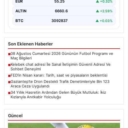
EUR
55.25
▲ +0.32%
ALTIN
6660.6
▲ +2.59%
BTC
3092837
▲ +0.03%
Son Eklenen Haberler
08 Ağustos Cumartesi 2026 Gününün Futbol Programı ve
■
Maç Bilgileri
Kelebek chat adresi İle Sanal İletişimin Güvenli Adresi Ve
■
Sohbet Deneyimi
FED’in Nisan kararı: Tarih, saat ve piyasaların beklentisi
■
Gaziantep’te Dron Destekli Trafik Denetimleriyle Bin 123
■
Araca Ceza Uygulandı
34 Yıllık Hasretin Ardından Gelen Büyük Mutluluk: İkiz
■
Kızlarıyla Anıtkabir Yolculuğu
Güncel