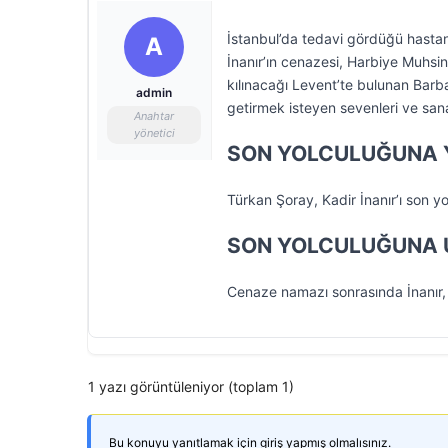
İstanbul’da tedavi gördüğü hasta
A
İnanır’ın cenazesi, Harbiye Muhsi
kılınacağı Levent’te bulunan Barba
admin
getirmek isteyen sevenleri ve san
Anahtar
yönetici
SON YOLCULUĞUNA 
Türkan Şoray, Kadir İnanır’ı son y
SON YOLCULUĞUNA 
Cenaze namazı sonrasında İnanır, 
1 yazı görüntüleniyor (toplam 1)
Bu konuyu yanıtlamak için giriş yapmış olmalısınız.