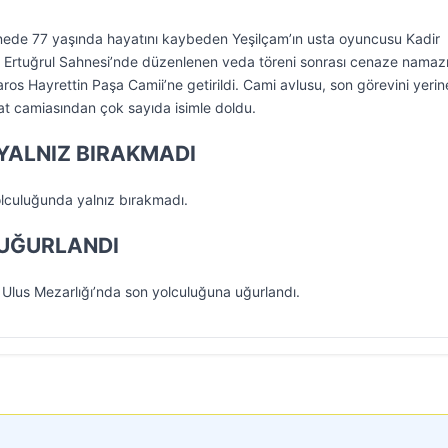
nede 77 yaşında hayatını kaybeden Yeşilçam’ın usta oyuncusu Kadir
n Ertuğrul Sahnesi’nde düzenlenen veda töreni sonrası cenaze namazı
ros Hayrettin Paşa Camii’ne getirildi. Cami avlusu, son görevini yerin
at camiasından çok sayıda isimle doldu.
YALNIZ BIRAKMADI
olculuğunda yalnız bırakmadı.
UĞURLANDI
Ulus Mezarlığı’nda son yolculuğuna uğurlandı.