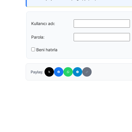
Kullanıcı adı:
Parola:
Beni hatırla
Paylaş: