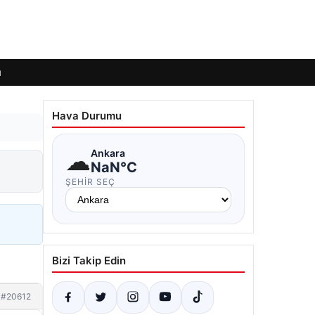
ı
Hava Durumu
☁
Ankara
NaN°C
ŞEHIR SEÇ
Bizi Takip Edin
#20612