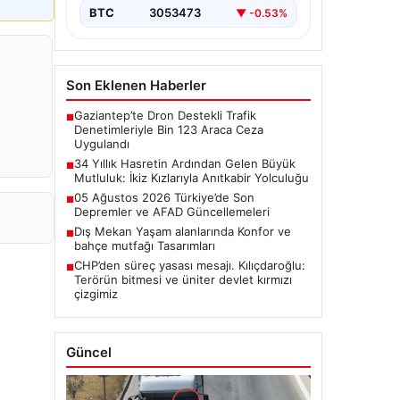
BTC
3053473
▼ -0.53%
Son Eklenen Haberler
Gaziantep’te Dron Destekli Trafik
■
Denetimleriyle Bin 123 Araca Ceza
Uygulandı
34 Yıllık Hasretin Ardından Gelen Büyük
■
Mutluluk: İkiz Kızlarıyla Anıtkabir Yolculuğu
05 Ağustos 2026 Türkiye’de Son
■
Depremler ve AFAD Güncellemeleri
Dış Mekan Yaşam alanlarında Konfor ve
■
bahçe mutfağı Tasarımları
CHP’den süreç yasası mesajı. Kılıçdaroğlu:
■
Terörün bitmesi ve üniter devlet kırmızı
çizgimiz
Güncel