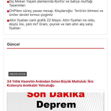
Dış Mekan Yaşam alanlarında Konfor ve bahçe mutfağı
■
Tasarımları
CHP’den süreç yasası mesajı. Kılıçdaroğlu: Terörün bitmesi ve
■
üniter devlet kırmızı çizgimiz
Altın fiyatları canlı grafik 22 Mayıs: Altın fiyatları ne oldu,
■
düştü mü, çıktı mı? Gram, çeyrek ve tam altın alış satış
fiyatları
Güncel
08/05/2026
34 Yıllık Hasretin Ardından Gelen Büyük Mutluluk: İkiz
Kızlarıyla Anıtkabir Yolculuğu