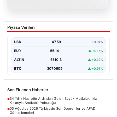
05.08.2026
05 Ağustos 2026 Türkiye’de Son
Piyasa Verileri
Depremler ve AFAD Güncellemeleri
Türkiye genelinde deprem hareketliliği devam ediyor.
05 Ağustos 2026 tarihinde gerçekleşen depremlerle
USD
47.59
• 0.01%
ilgili son…
EUR
55.14
▲ +0.17%
ALTIN
6510.3
▲ +0.22%
BTC
3070605
▲ +0.91%
Son Eklenen Haberler
34 Yıllık Hasretin Ardından Gelen Büyük Mutluluk: İkiz
■
Kızlarıyla Anıtkabir Yolculuğu
05 Ağustos 2026 Türkiye’de Son Depremler ve AFAD
■
Güncellemeleri