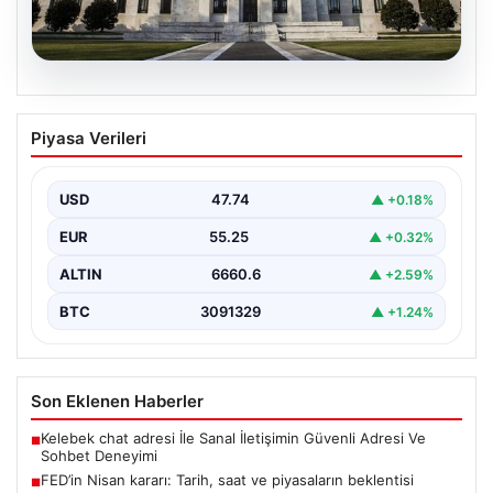
07.08.2026
FED’in Nisan kararı: Tarih, saat ve
Piyasa Verileri
piyasaların beklentisi
ABD Merkez Bankası'nın (FED) nisan ayı para politikası
kararı yatırımcılar tarafından yakından takip ediliyor.…
USD
47.74
▲ +0.18%
EUR
55.25
▲ +0.32%
ALTIN
6660.6
▲ +2.59%
BTC
3091329
▲ +1.24%
Son Eklenen Haberler
Kelebek chat adresi İle Sanal İletişimin Güvenli Adresi Ve
■
Sohbet Deneyimi
FED’in Nisan kararı: Tarih, saat ve piyasaların beklentisi
■