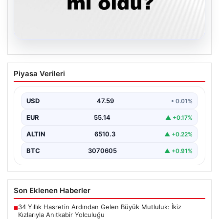
05.08.2026
05 Ağustos 2026 Türkiye’de Son
Piyasa Verileri
Depremler ve AFAD Güncellemeleri
Türkiye genelinde deprem hareketliliği devam ediyor.
05 Ağustos 2026 tarihinde gerçekleşen depremlerle
USD
47.59
• 0.01%
ilgili son…
EUR
55.14
▲ +0.17%
ALTIN
6510.3
▲ +0.22%
BTC
3070605
▲ +0.91%
Son Eklenen Haberler
34 Yıllık Hasretin Ardından Gelen Büyük Mutluluk: İkiz
■
Kızlarıyla Anıtkabir Yolculuğu