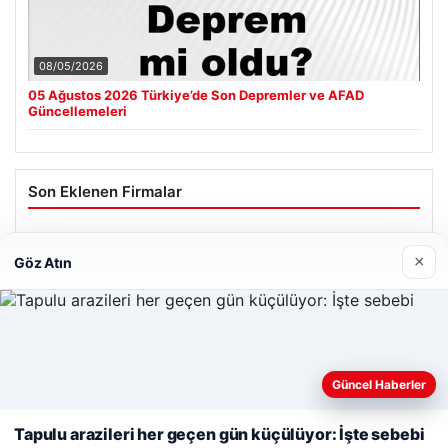
08/05/2026
05 Ağustos 2026 Türkiye’de Son Depremler ve AFAD
Güncellemeleri
Son Eklenen Firmalar
Cengiz Sigorta
×
Göz Atın
06/23/2026
Web sitemizi nasıl kullandığınızı daha iyi anlayabilmek,
deneyiminizi kişiselleştirmek ve geliştirmek amacıyla çerezler
Güncel Haberler
kullanıyoruz.
Çerez Politikamız
© 2026 Tatil Gez – Güncel – Gezilecek Yerler
Tapulu arazileri her geçen gün küçülüyor: İşte sebebi
Reddet
Kabul Et