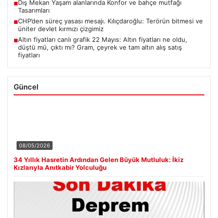
Dış Mekan Yaşam alanlarında Konfor ve bahçe mutfağı
■
Tasarımları
CHP’den süreç yasası mesajı. Kılıçdaroğlu: Terörün bitmesi ve
■
üniter devlet kırmızı çizgimiz
Altın fiyatları canlı grafik 22 Mayıs: Altın fiyatları ne oldu,
■
düştü mü, çıktı mı? Gram, çeyrek ve tam altın alış satış
fiyatları
Güncel
08/05/2026
34 Yıllık Hasretin Ardından Gelen Büyük Mutluluk: İkiz
Kızlarıyla Anıtkabir Yolculuğu