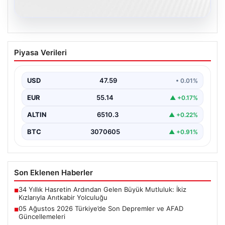
05.08.2026
05 Ağustos 2026 Türkiye’de Son
Piyasa Verileri
Depremler ve AFAD Güncellemeleri
Türkiye genelinde deprem hareketliliği devam ediyor.
05 Ağustos 2026 tarihinde gerçekleşen depremlerle
USD
47.59
• 0.01%
ilgili son…
EUR
55.14
▲ +0.17%
ALTIN
6510.3
▲ +0.22%
BTC
3070605
▲ +0.91%
Son Eklenen Haberler
34 Yıllık Hasretin Ardından Gelen Büyük Mutluluk: İkiz
■
Kızlarıyla Anıtkabir Yolculuğu
05 Ağustos 2026 Türkiye’de Son Depremler ve AFAD
■
Güncellemeleri