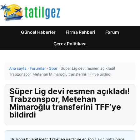
Güncel Haberler
Firma Rehberi
Forum
Çerez Politikası
Ana sayfa
›
Forumlar
›
Spor
›
Süper Lig devi resmen açıkladı!
Trabzonspor, Metehan Mimaroğlu transferini TFF’ye bildirdi
Süper Lig devi resmen açıkladı!
Trabzonspor, Metehan
Mimaroğlu transferini TFF’ye
bildirdi
Bu konu 0 yanıt içerir, 1 izleyen vardır ve en son
1 ay 1 hafta önce