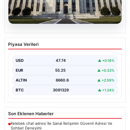
07.08.2026
FED’in Nisan kararı: Tarih, saat ve
Piyasa Verileri
piyasaların beklentisi
ABD Merkez Bankası'nın (FED) nisan ayı para politikası
kararı yatırımcılar tarafından yakından takip ediliyor.…
USD
47.74
▲ +0.18%
EUR
55.25
▲ +0.32%
ALTIN
6660.6
▲ +2.59%
BTC
3091329
▲ +1.24%
Son Eklenen Haberler
Kelebek chat adresi İle Sanal İletişimin Güvenli Adresi Ve
■
Sohbet Deneyimi