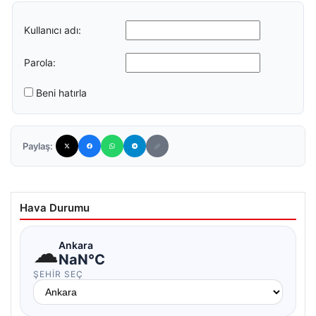
Kullanıcı adı:
Parola:
Beni hatırla
Paylaş:
Hava Durumu
☁
Ankara
NaN°C
ŞEHIR SEÇ