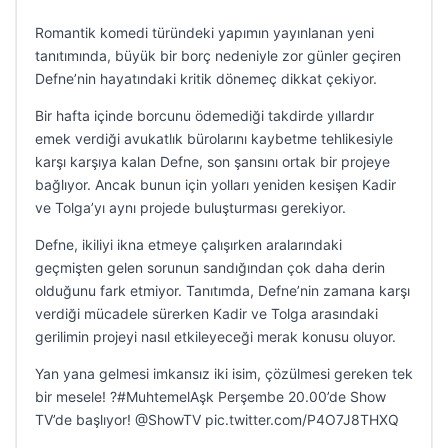
Romantik komedi türündeki yapımın yayınlanan yeni
tanıtımında, büyük bir borç nedeniyle zor günler geçiren
Defne’nin hayatındaki kritik dönemeç dikkat çekiyor.
Bir hafta içinde borcunu ödemediği takdirde yıllardır
emek verdiği avukatlık bürolarını kaybetme tehlikesiyle
karşı karşıya kalan Defne, son şansını ortak bir projeye
bağlıyor. Ancak bunun için yolları yeniden kesişen Kadir
ve Tolga’yı aynı projede buluşturması gerekiyor.
Defne, ikiliyi ikna etmeye çalışırken aralarındaki
geçmişten gelen sorunun sandığından çok daha derin
olduğunu fark etmiyor. Tanıtımda, Defne’nin zamana karşı
verdiği mücadele sürerken Kadir ve Tolga arasındaki
gerilimin projeyi nasıl etkileyeceği merak konusu oluyor.
Yan yana gelmesi imkansız iki isim, çözülmesi gereken tek
bir mesele! ?#MuhtemelAşk Perşembe 20.00’de Show
TV’de başlıyor! @ShowTV pic.twitter.com/P4O7J8THXQ