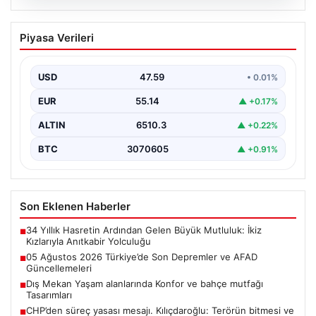
05.08.2026
05 Ağustos 2026 Türkiye’de Son
Piyasa Verileri
Depremler ve AFAD Güncellemeleri
Türkiye genelinde deprem hareketliliği devam ediyor.
05 Ağustos 2026 tarihinde gerçekleşen depremlerle
USD
47.59
• 0.01%
ilgili son…
EUR
55.14
▲ +0.17%
ALTIN
6510.3
▲ +0.22%
BTC
3070605
▲ +0.91%
Son Eklenen Haberler
34 Yıllık Hasretin Ardından Gelen Büyük Mutluluk: İkiz
■
Kızlarıyla Anıtkabir Yolculuğu
05 Ağustos 2026 Türkiye’de Son Depremler ve AFAD
■
Güncellemeleri
Dış Mekan Yaşam alanlarında Konfor ve bahçe mutfağı
■
Tasarımları
CHP’den süreç yasası mesajı. Kılıçdaroğlu: Terörün bitmesi ve
■