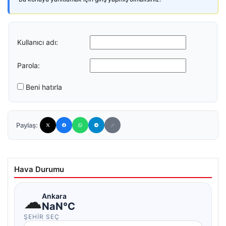
Kullanıcı adı:
Parola:
Beni hatırla
Paylaş:
Hava Durumu
☁
Ankara
NaN°C
ŞEHIR SEÇ