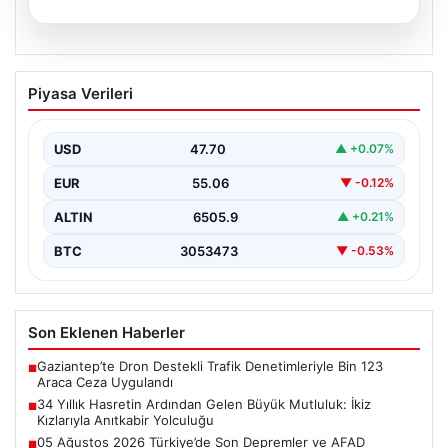
05.08.2026
34 Yıllık Hasretin Ardından Gelen
Piyasa Verileri
Büyük Mutluluk: İkiz Kızlarıyla Anıtkabir
Yolculuğu
USD
47.70
▲ +0.07%
Adıyaman'da hayatlarını sürdüren Abuzer ve Zeynep
Yıldırım çifti, tam 34 yıl boyunca çocuk sahibi…
EUR
55.06
▼ -0.12%
ALTIN
6505.9
▲ +0.21%
BTC
3053473
▼ -0.53%
Son Eklenen Haberler
Gaziantep’te Dron Destekli Trafik Denetimleriyle Bin 123
■
Araca Ceza Uygulandı
34 Yıllık Hasretin Ardından Gelen Büyük Mutluluk: İkiz
■
Kızlarıyla Anıtkabir Yolculuğu
05 Ağustos 2026 Türkiye’de Son Depremler ve AFAD
■