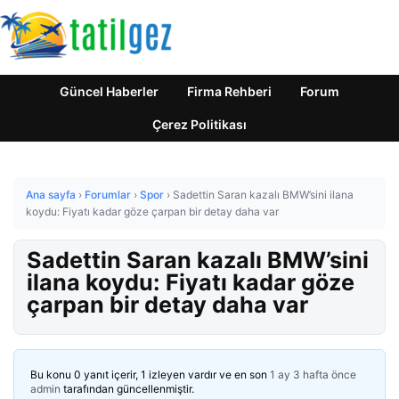
Güncel Haberler
Firma Rehberi
Forum
Çerez Politikası
Ana sayfa
›
Forumlar
›
Spor
›
Sadettin Saran kazalı BMW’sini ilana
koydu: Fiyatı kadar göze çarpan bir detay daha var
Sadettin Saran kazalı BMW’sini
ilana koydu: Fiyatı kadar göze
çarpan bir detay daha var
Bu konu 0 yanıt içerir, 1 izleyen vardır ve en son
1 ay 3 hafta önce
admin
tarafından güncellenmiştir.