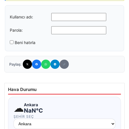
Kullanıcı adı:
Parola:
Beni hatırla
Paylaş:
Hava Durumu
☁
Ankara
NaN°C
ŞEHIR SEÇ