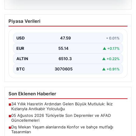
05.08.2026
05 Ağustos 2026 Türkiye’de Son
Piyasa Verileri
Depremler ve AFAD Güncellemeleri
Türkiye genelinde deprem hareketliliği devam ediyor.
05 Ağustos 2026 tarihinde gerçekleşen depremlerle
USD
47.59
• 0.01%
ilgili son…
EUR
55.14
▲ +0.17%
ALTIN
6510.3
▲ +0.22%
BTC
3070605
▲ +0.91%
Son Eklenen Haberler
34 Yıllık Hasretin Ardından Gelen Büyük Mutluluk: İkiz
■
Kızlarıyla Anıtkabir Yolculuğu
05 Ağustos 2026 Türkiye’de Son Depremler ve AFAD
■
Güncellemeleri
Dış Mekan Yaşam alanlarında Konfor ve bahçe mutfağı
■
Tasarımları