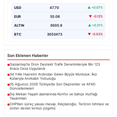
Yolculuğu
USD
47.70
▲ +0.07%
Adıyaman'da hayatlarını sürdüren Abuzer ve Zeynep
Yıldırım çifti, tam 34 yıl boyunca çocuk sahibi…
EUR
55.06
▼ -0.12%
ALTIN
6505.9
▲ +0.21%
BTC
3053473
▼ -0.53%
Son Eklenen Haberler
Gaziantep’te Dron Destekli Trafik Denetimleriyle Bin 123
■
Araca Ceza Uygulandı
34 Yıllık Hasretin Ardından Gelen Büyük Mutluluk: İkiz
■
Kızlarıyla Anıtkabir Yolculuğu
05 Ağustos 2026 Türkiye’de Son Depremler ve AFAD
■
Güncellemeleri
Dış Mekan Yaşam alanlarında Konfor ve bahçe mutfağı
■
Tasarımları
CHP’den süreç yasası mesajı. Kılıçdaroğlu: Terörün bitmesi ve
■
üniter devlet kırmızı çizgimiz