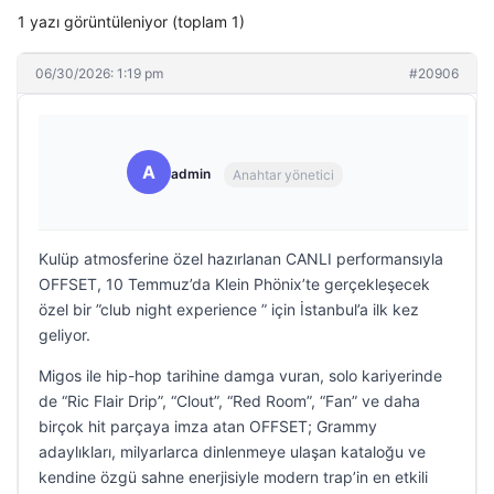
1 yazı görüntüleniyor (toplam 1)
06/30/2026: 1:19 pm
#20906
A
admin
Anahtar yönetici
Kulüp atmosferine özel hazırlanan CANLI performansıyla
OFFSET, 10 Temmuz’da Klein Phönix’te gerçekleşecek
özel bir ”club night experience ” için İstanbul’a ilk kez
geliyor.
Migos ile hip-hop tarihine damga vuran, solo kariyerinde
de “Ric Flair Drip”, “Clout”, “Red Room”, “Fan” ve daha
birçok hit parçaya imza atan OFFSET; Grammy
adaylıkları, milyarlarca dinlenmeye ulaşan kataloğu ve
kendine özgü sahne enerjisiyle modern trap’in en etkili