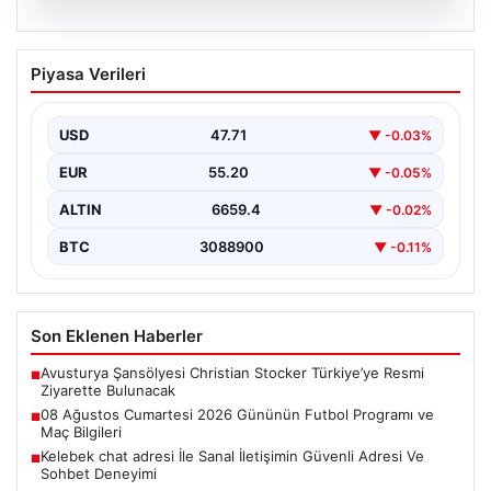
08.08.2026
08 Ağustos Cumartesi 2026 Gününün
Piyasa Verileri
Futbol Programı ve Maç Bilgileri
Bugün, 8 Ağustos 2026 Cumartesi günü,
futbolseverlerin heyecanla beklediği birçok önemli
USD
47.71
▼ -0.03%
karşılaşma gerçekleşecek. Sivri…
EUR
55.20
▼ -0.05%
ALTIN
6659.4
▼ -0.02%
BTC
3088900
▼ -0.11%
Son Eklenen Haberler
Avusturya Şansölyesi Christian Stocker Türkiye’ye Resmi
■
Ziyarette Bulunacak
08 Ağustos Cumartesi 2026 Gününün Futbol Programı ve
■
Maç Bilgileri
Kelebek chat adresi İle Sanal İletişimin Güvenli Adresi Ve
■
Sohbet Deneyimi