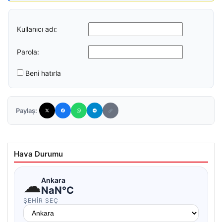
Kullanıcı adı:
Parola:
Beni hatırla
Paylaş:
Hava Durumu
☁
Ankara
NaN°C
ŞEHIR SEÇ