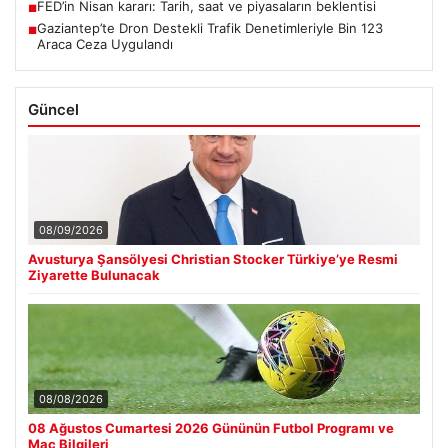
FED’in Nisan kararı: Tarih, saat ve piyasaların beklentisi
■
Gaziantep’te Dron Destekli Trafik Denetimleriyle Bin 123
■
Araca Ceza Uygulandı
Güncel
08/09/2026
Avusturya Şansölyesi Christian Stocker Türkiye’ye Resmi
Ziyarette Bulunacak
08/08/2026
08 Ağustos Cumartesi 2026 Gününün Futbol Programı ve
Maç Bilgileri