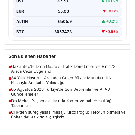
USD
47.70
▲ +0.07%
Adıyaman'da hayatlarını sürdüren Abuzer ve Zeynep
Yıldırım çifti, tam 34 yıl boyunca çocuk sahibi…
EUR
55.06
▼ -0.12%
ALTIN
6505.9
▲ +0.21%
BTC
3053473
▼ -0.53%
Son Eklenen Haberler
Gaziantep’te Dron Destekli Trafik Denetimleriyle Bin 123
■
Araca Ceza Uygulandı
34 Yıllık Hasretin Ardından Gelen Büyük Mutluluk: İkiz
■
Kızlarıyla Anıtkabir Yolculuğu
05 Ağustos 2026 Türkiye’de Son Depremler ve AFAD
■
Güncellemeleri
Dış Mekan Yaşam alanlarında Konfor ve bahçe mutfağı
■
Tasarımları
CHP’den süreç yasası mesajı. Kılıçdaroğlu: Terörün bitmesi ve
■
üniter devlet kırmızı çizgimiz