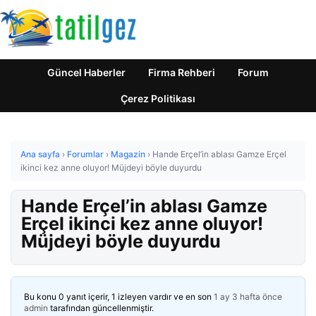
Güncel Haberler
Firma Rehberi
Forum
Çerez Politikası
Ana sayfa
›
Forumlar
›
Magazin
›
Hande Erçel’in ablası Gamze Erçel
ikinci kez anne oluyor! Müjdeyi böyle duyurdu
Hande Erçel’in ablası Gamze
Erçel ikinci kez anne oluyor!
Müjdeyi böyle duyurdu
Bu konu 0 yanıt içerir, 1 izleyen vardır ve en son
1 ay 3 hafta önce
admin
tarafından güncellenmiştir.