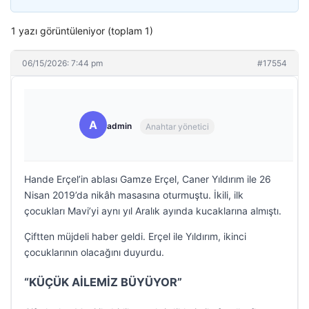
1 yazı görüntüleniyor (toplam 1)
06/15/2026: 7:44 pm
#17554
A
admin
Anahtar yönetici
Hande Erçel’in ablası Gamze Erçel, Caner Yıldırım ile 26
Nisan 2019’da nikâh masasına oturmuştu. İkili, ilk
çocukları Mavi’yi aynı yıl Aralık ayında kucaklarına almıştı.
Çiftten müjdeli haber geldi. Erçel ile Yıldırım, ikinci
çocuklarının olacağını duyurdu.
“KÜÇÜK AİLEMİZ BÜYÜYOR”