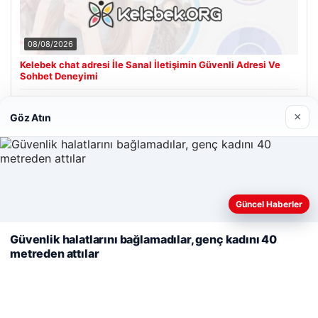
08/08/2026
Kelebek chat adresi İle Sanal İletişimin Güvenli Adresi Ve
Sohbet Deneyimi
×
Göz Atın
Son Eklenen Firmalar
Hastaş Beton
05/26/2026
Web sitemizi nasıl kullandığınızı daha iyi anlayabilmek,
Güncel Haberler
deneyiminizi kişiselleştirmek ve geliştirmek amacıyla çerezler
kullanıyoruz.
Çerez Politikamız
Güvenlik halatlarını bağlamadılar, genç kadını 40
metreden attılar
Reddet
Kabul Et
© 2026 Tatil Gez – Güncel – Gezilecek Yerler