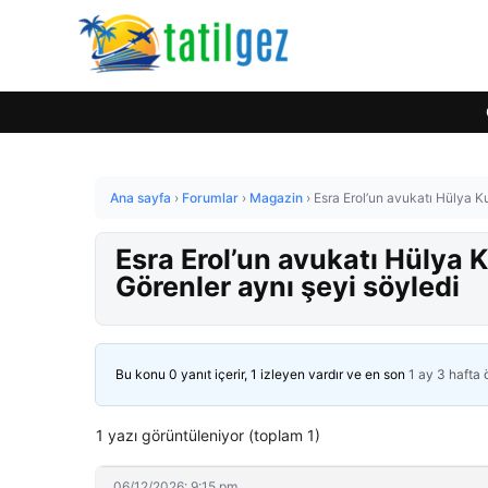
Ana sayfa
›
Forumlar
›
Magazin
›
Esra Erol’un avukatı Hülya K
Esra Erol’un avukatı Hülya 
Görenler aynı şeyi söyledi
Bu konu 0 yanıt içerir, 1 izleyen vardır ve en son
1 ay 3 hafta
1 yazı görüntüleniyor (toplam 1)
06/12/2026: 9:15 pm