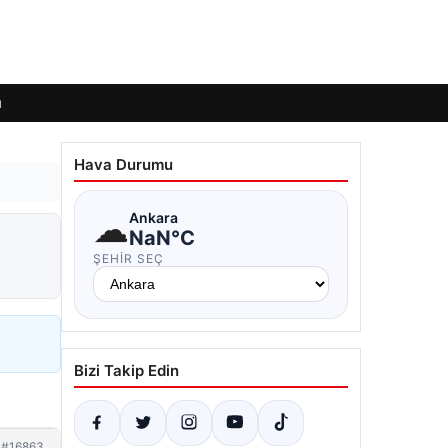
ı
Hava Durumu
☁
Ankara
NaN°C
ŞEHIR SEÇ
Bizi Takip Edin
#16863