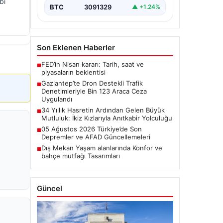
bi
desteğiyle…
BTC
3091329
▲ +1.24%
Son Eklenen Haberler
FED’in Nisan kararı: Tarih, saat ve
■
piyasaların beklentisi
Gaziantep’te Dron Destekli Trafik
■
Denetimleriyle Bin 123 Araca Ceza
Uygulandı
34 Yıllık Hasretin Ardından Gelen Büyük
■
Mutluluk: İkiz Kızlarıyla Anıtkabir Yolculuğu
05 Ağustos 2026 Türkiye’de Son
■
Depremler ve AFAD Güncellemeleri
Dış Mekan Yaşam alanlarında Konfor ve
■
bahçe mutfağı Tasarımları
Güncel