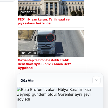
08/07/2026
FED’in Nisan kararı: Tarih, saat ve
piyasaların beklentisi
08/06/2026
Gaziantep’te Dron Destekli Trafik
Denetimleriyle Bin 123 Araca Ceza
Uygulandı
×
Göz Atın
Son Eklenen Firmalar
Cengiz Sigorta
06/23/2026