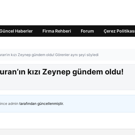
Güncel Haberler
Firma Rehberi
Forum
Çerez Politikas
uran’ın kızı Zeynep gündem oldu! Görenler aynı şeyi söyledi
Kuran’ın kızı Zeynep gündem oldu!
 önce
admin
tarafından güncellenmiştir.