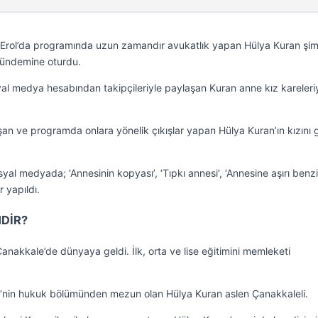
 Erol’da programında uzun zamandır avukatlık yapan Hülya Kuran şim
gündemine oturdu.
syal medya hesabından takipçileriyle paylaşan Kuran anne kız kareleri
şan ve programda onlara yönelik çıkışlar yapan Hülya Kuran’ın kızını 
yal medyada; ‘Annesinin kopyası’, ‘Tıpkı annesi’, ‘Annesine aşırı benzi
r yapıldı.
DİR?
nakkale’de dünyaya geldi. İlk, orta ve lise eğitimini memleketi
i’nin hukuk bölümünden mezun olan Hülya Kuran aslen Çanakkaleli.